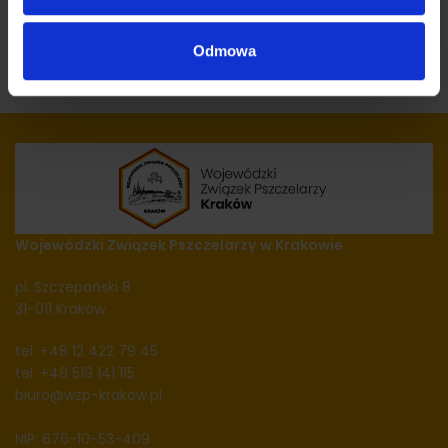
Odmowa
Wojewódzki Związek Pszczelarzy
w Krakowie
pl. Szczepański 8
31-011 Kraków
tel. +48 12 422 79 45
tel. +48 519 141 115
biuro@wzp-krakow.pl
NIP: 676-10-53-409