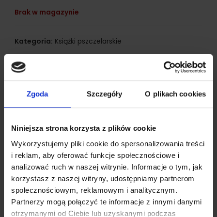
Brak w magazynie
Kategoria:
Książki pszczelarskie
Share:
Opis
Zgoda
Szczegóły
O plikach cookies
Mleczko Pszczele i homogenat trutowy- Wołodymyr Małychin
Autor podkreśla konieczność wykorzystania znajomości instynktów
pszczelich dla właściwego prowadzenia pasieki. Pokazuje, jakie
Niniejsza strona korzysta z plików cookie
zabiegi należy wykonać dla pozyskania produktów właściwej
Wykorzystujemy pliki cookie do spersonalizowania treści
jakości, wartościowych i równocześnie utrzymania rodzin pszczelich
i reklam, aby oferować funkcje społecznościowe i
w doskonałej kondycji.
analizować ruch w naszej witrynie. Informacje o tym, jak
korzystasz z naszej witryny, udostępniamy partnerom
Tłumaczenie i rysunki:
Igor Pawłyk
społecznościowym, reklamowym i analitycznym.
Partnerzy mogą połączyć te informacje z innymi danymi
Sposoby dostawy
otrzymanymi od Ciebie lub uzyskanymi podczas