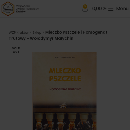
0
0,00
zł
Menu
»
»
Mleczko Pszczele i Homogenat
WZP Kraków
Sklep
Trutowy – Wołodymyr Małychin
SOLD
OUT